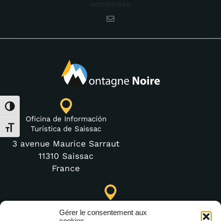
adminreso
Alternar alto contraste
Oficina de Información
Turística de Saissac
Alternar tamaño de letra
3 avenue Maurice Sarraut
11310 Saissac
France
Punto de Información Turística de Lastours (temporal)
Gérer le consentement aux
4 moulin bas,
cookies