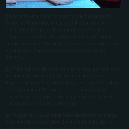
Situada en una finca de más de una hectárea, en
Pradelles Cabardès, la casa rural goza de una
ubicación ideal para disfrutar de una estancia
relajante y, al mismo tiempo, rica en actividades:
senderismo en el Pic de Nore, baño en el lago Birotos
y numerosos lugares turísticos a menos de 30
minutos.
Le Petit Tulipier dispone de una terraza privada con
muebles de jardín y barbacoa con unas vistas
impresionantes. El aparcamiento es privado dentro
de la propiedad. El lugar es también un centro
ecuestre para acoger caballos y pronto ofrecerá
excursiones con burros de carga.
Le Tulipier es una antigua casa de piedra renovada
con materiales naturales. En la planta baja hay un
salón con una zona de estar con sofá y televisión,