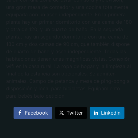
una gran mesa de comedor y una cocina totalmente
equipada con un aseo independiente. En la primera
planta hay un primer dormitorio con una cama de 180
y otra de 120, y un cuarto de baño. En la segunda
planta, hay un segundo dormitorio con una cama de
180 cm y dos camas de 90 cm, que también dispone
de cuarto de baño y aseo independiente. Todas las
habitaciones tienen unas magníficas vistas. Conexión
wifi en la casa rural. La ropa de hogar y la limpieza al
final de la estancia son opcionales. Se admiten
animales. Campo de petanca y mesa de ping-pong a
disposición y local para bicicletas. Equipamiento
para bebés bajo petición.
Facebook
Twitter
LinkedIn