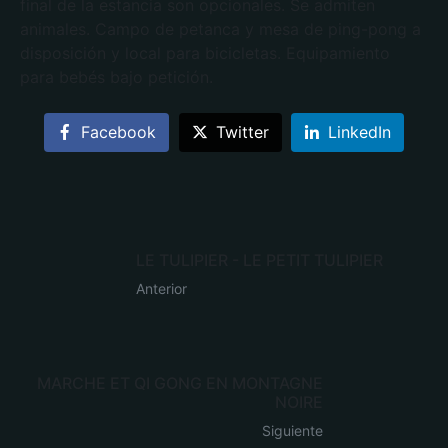
final de la estancia son opcionales. Se admiten
animales. Campo de petanca y mesa de ping-pong a
disposición y local para bicicletas. Equipamiento
para bebés bajo petición.
Facebook
Twitter
LinkedIn
LE TULIPIER - LE PETIT TULIPIER
Anterior
MARCHE ET QI GONG EN MONTAGNE
NOIRE
Siguiente