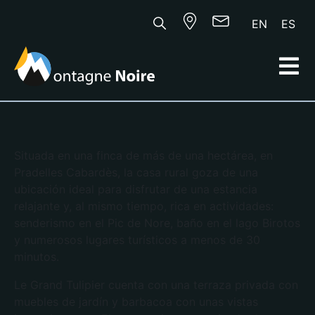
EN
ES
Situada en una finca de más de una hectárea, en
Pradelles Cabardès, la casa rural goza de una
ubicación ideal para disfrutar de una estancia
relajante y, al mismo tiempo, rica en actividades:
senderismo en el Pic de Nore, baño en el lago Birotos
y numerosos lugares turísticos a menos de 30
minutos.
Le Grand Tulipier cuenta con una terraza privada con
muebles de jardín y barbacoa con unas vistas