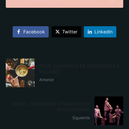
…
Facebook
Twitter
LinkedIn
6ÈME HIVERNALE DE BROUSSES-ET-
VILLARET
Anterior
YODEL, CHRONIQUE D’UN PUTSCH
INVOLONTAIRE
Siguiente