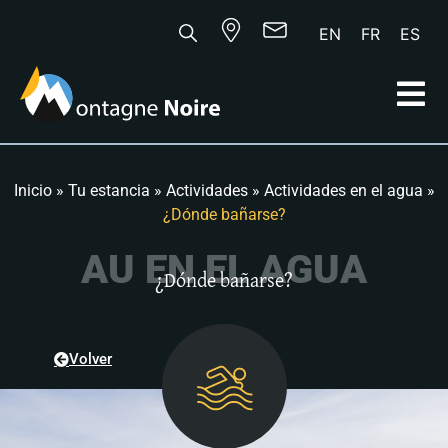
EN
FR
ES
Inicio
»
Tu estancia
»
Actividades
»
Actividades en el agua
»
¿Dónde bañarse?
A
U
E
N
E
L
A
G
U
A
¿Dónde bañarse?
Volver