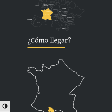
¿Cómo llegar?
Alternar alto contraste