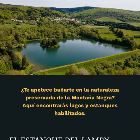
¿Te apetece bañarte en la naturaleza
preservada de la Montaña Negra?
Aquí encontrarás lagos y estanques
habilitados.
EL ESTANQUE DEL LAMPY